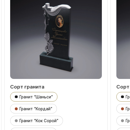
Сорт гранита
Сорт
Гранит “Шаньси”
Г
Гранит “Кордай”
Гр
Гранит “Кок Сорой”
Гр