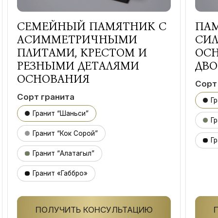
СЕМЕЙНЫЙ ПАМЯТНИК С
ПА
АСИММЕТРИЧНЫМИ
СИЛ
ПЛИТАМИ, КРЕСТОМ И
ОС
РЕЗНЫМИ ДЕТАЛЯМИ
ДВ
ОСНОВАНИЯ
Сорт
Сорт гранита
Г
Гранит “Шаньси”
Гр
Гранит “Кок Сорой”
Гр
Гранит “Алатагыл”
Гранит «Габбро»
ПОЛУЧИТЬ КОНСУЛЬТАЦИЮ