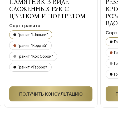
ПАМЯТНИК В ВИДЕ
РЕЗ
СЛОЖЕННЫХ РУК С
КРЕ
ЦВЕТКОМ И ПОРТРЕТОМ
РОЗ
ВДО
Сорт гранита
Сорт
Гранит “Шаньси”
Г
Гранит “Кордай”
Гр
Гранит “Кок Сорой”
Гр
Гранит «Габбро»
Гр
ПОЛУЧИТЬ КОНСУЛЬТАЦИЮ