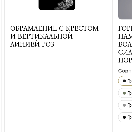
ОБРАМЛЕНИЕ С КРЕСТОМ
ГО
И ВЕРТИКАЛЬНОЙ
ПА
ЛИНИЕЙ РОЗ
ВО
СИЛ
ПО
Сорт
Г
Гр
Гр
Гр