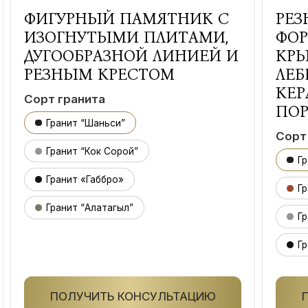
ФИГУРНЫЙ ПАМЯТНИК С
РЕЗ
ИЗОГНУТЫМИ ПЛИТАМИ,
ФОР
ДУГООБРАЗНОЙ ЛИНИЕЙ И
КРЫ
РЕЗНЫМ КРЕСТОМ
ЛЕБ
КЕ
Сорт гранита
ПО
Гранит “Шаньси”
Сорт
Гранит “Кок Сорой”
Г
Гранит «Габбро»
Гр
Гранит “Алатагыл”
Гр
Гр
ПОЛУЧИТЬ КОНСУЛЬТАЦИЮ