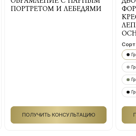
ОБРАМЛЕНИЕ С ПАРНЫМ
ДВО
ПОРТРЕТОМ И ЛЕБЕДЯМИ
ФОР
КРЕ
ЛЕП
ОС
Сорт
Г
Гр
Гр
Гр
ПОЛУЧИТЬ КОНСУЛЬТАЦИЮ