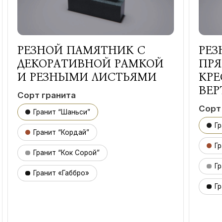
РЕЗНОЙ ПАМЯТНИК С
РЕЗ
ДЕКОРАТИВНОЙ РАМКОЙ
ПР
И РЕЗНЫМИ ЛИСТЬЯМИ
КРЕ
ВЕР
Сорт гранита
Сорт
Гранит “Шаньси”
Г
Гранит “Кордай”
Гр
Гранит “Кок Сорой”
Гр
Гранит «Габбро»
Гр