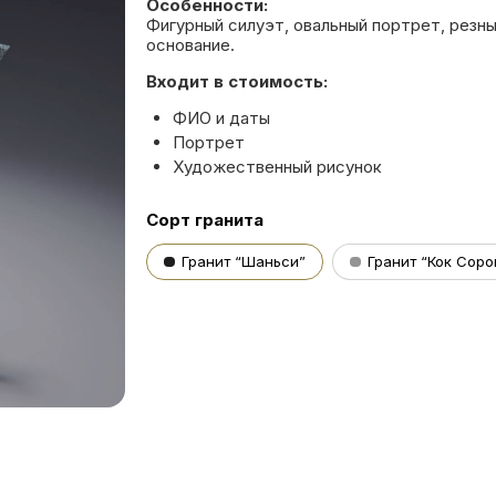
Особенности:
Фигурный силуэт, овальный портрет, резн
основание.
Входит в стоимость:
ФИО и даты
Портрет
Художественный рисунок
Сорт гранита
Гранит “Шаньси”
Гранит “Кок Соро