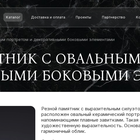
Kаталог
Доставка и оплата
Проекты
Партнерство
К
ным портретом и декоративными боковыми элементами
ТНИК С ОВАЛЬНЫМ
НЫМИ БОКОВЫМИ 
Резной памятник с выразительным силуэт
расположен овальный керамический портр
напоминающими плавные завитками. Такая 
художественную выразительность. Основа
гармоничный облик.