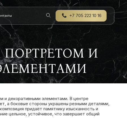
+7 705 222 10 16
онтакты
 ПОРТРЕТОМ И
ЭЛЕМЕНТАМИ
ом и декоративными элементами. В центре
ет, а боковые стороны украшены резными деталями,
композиция придаёт памятнику изысканность и
ние цельное, устойчивое, что завершает общий