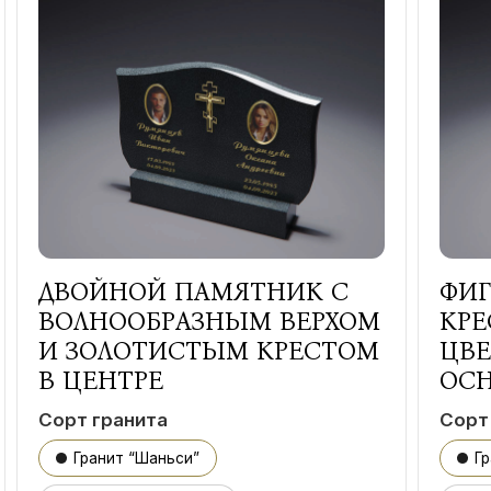
ДВОЙНОЙ ПАМЯТНИК С
ФИГ
ВОЛНООБРАЗНЫМ ВЕРХОМ
КРЕ
И ЗОЛОТИСТЫМ КРЕСТОМ
ЦВ
В ЦЕНТРЕ
ОС
Сорт гранита
Сорт
Гранит “Шаньси”
Г