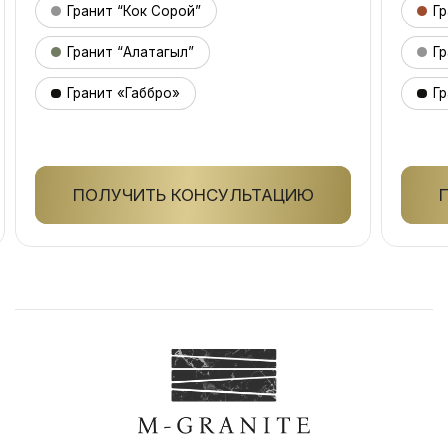
Гранит “Кок Сорой”
Гр
Гранит “Алатагыл”
Гр
Гранит «Габбро»
Гр
ПОЛУЧИТЬ КОНСУЛЬТАЦИЮ