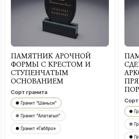
ПАМЯТНИК АРОЧНОЙ
ПА
ФОРМЫ С КРЕСТОМ И
СДЕ
СТУПЕНЧАТЫМ
АРК
ОСНОВАНИЕМ
ПР
ПО
Сорт гранита
Сорт
Гранит “Шаньси”
Г
Гранит “Алатагыл”
Гр
Гранит «Габбро»
Гр