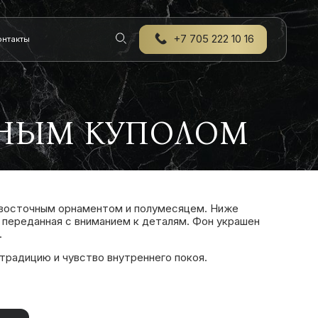
+7 705 222 10 16
онтакты
РНЫМ КУПОЛОМ
с восточным орнаментом и полумесяцем. Ниже
 переданная с вниманием к деталям. Фон украшен
.
традицию и чувство внутреннего покоя.