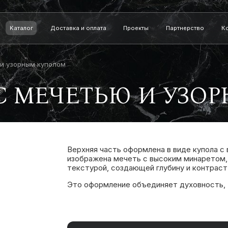
Kаталог
Доставка и оплата
Проекты
Партнерство
К
и узорным куполом
С МЕЧЕТЬЮ И УЗО
Верхняя часть оформлена в виде купола 
изображена мечеть с высоким минаретом,
текстурой, создающей глубину и контраст
Это оформление объединяет духовность, 