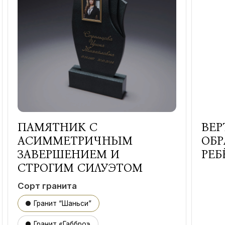
ПАМЯТНИК С
ВЕР
АСИММЕТРИЧНЫМ
ОБР
ЗАВЕРШЕНИЕМ И
РЕБ
СТРОГИМ СИЛУЭТОМ
Сорт гранита
Гранит “Шаньси”
Гранит «Габбро»